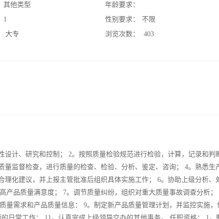
：
其他类型
年龄要求：
：
1
性别要求：
不限
：
大专
浏览次数：
403
性设计、研究和控制； 2。按照质量检验规范进行检验，计算，记录和判
质量监督检查，进行质量的检查、检验、分析、鉴定、咨询； 4。熟悉生
合理化建议，并上报主管批准后组织具体实施工作； 6。协助上级分析、
产品质量满意度； 7。调节质量纠纷，组织对重大质量事故调查分析； 
质量需求和产品质量信息： 9。制定新产品质量管理计划，并监控实施，
的日常工作： 11。认真完成上级领导交办的其他事务。 任职资格： 1。