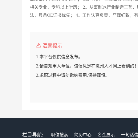
相关专业，专科以上学历； 2。从事制冰行业制造工艺、质
法，具备QE证书优先； 4。工作认真负责，严谨细致，
温馨提示
1.本平台仅供信息发布。
2.请告知用人单位，该信息是在滁州人才网上看到的
3.求职过程中请勿缴纳费用,保持谨慎。
栏目导航:
职位搜索
简历中心
名企展示
一句话