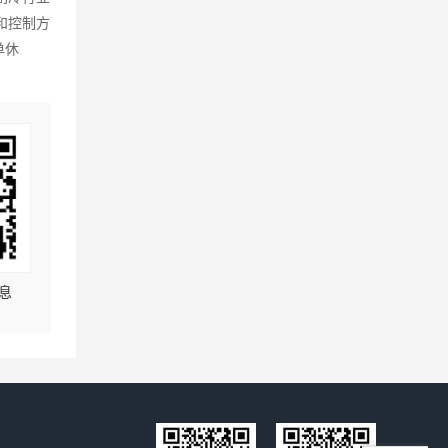
和控制方
单休
息