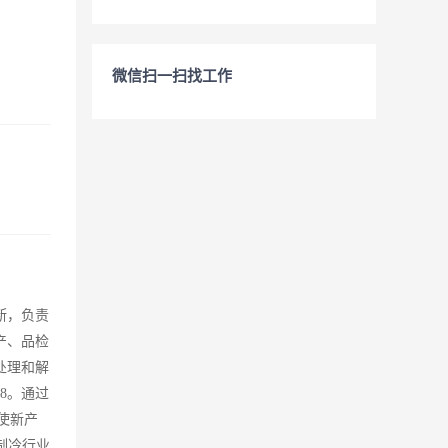
微信扫一扫找工作
断，负责
产、品检
处理和解
8。通过
使新产
制冷行业